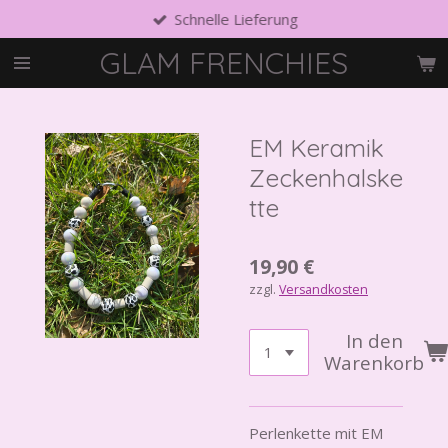
Schnelle Lieferung
Zum
Hauptinhalt
GLAM FRENCHIES
springen
EM Keramik
Zeckenhalske
tte
19,90 €
zzgl.
Versandkosten
In den
Warenkorb
Perlenkette mit EM