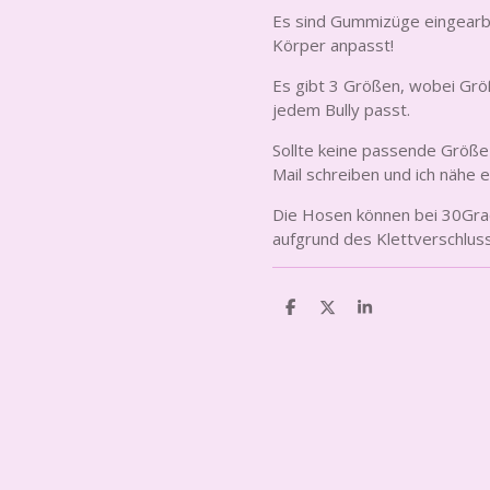
Es sind Gummizüge eingearbe
Körper anpasst!
Es gibt 3 Größen, wobei Größ
jedem Bully passt.
Sollte keine passende Größe 
Mail schreiben und ich nähe 
Die Hosen können bei 30Gra
aufgrund des Klettverschlus
T
T
T
e
e
e
i
i
i
l
l
l
e
e
e
n
n
n