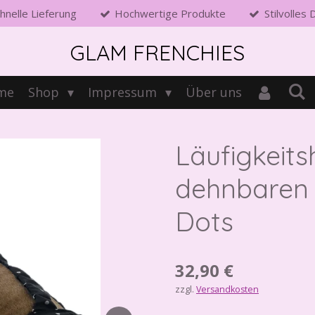
hnelle Lieferung
Hochwertige Produkte
Stilvolles
GLAM FRENCHIES
me
Shop
Impressum
Über uns
Läufigkeits
dehnbaren
Dots
32,90 €
zzgl.
Versandkosten