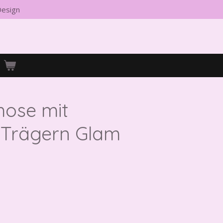
 Design
hose mit
 Trägern Glam