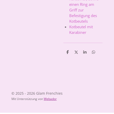
einen Ring am
Griff zur
Befestigung des
Kotbeutels
Kotbeutel mit
Karabiner
T
T
T
T
e
e
e
e
i
i
i
i
l
l
l
l
e
e
e
e
n
n
n
n
© 2025 - 2026 Glam Frenchies
Mit Unterstützung von
Webador