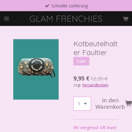
Schnelle Lieferung
Zum
Hauptinhalt
GLAM FRENCHIES
springen
Kotbeutelhalt
er Faultier
Sale!
9,95 €
12,95 €
zzgl.
Versandkosten
In den
Warenkorb
Ihr vergesst oft eure