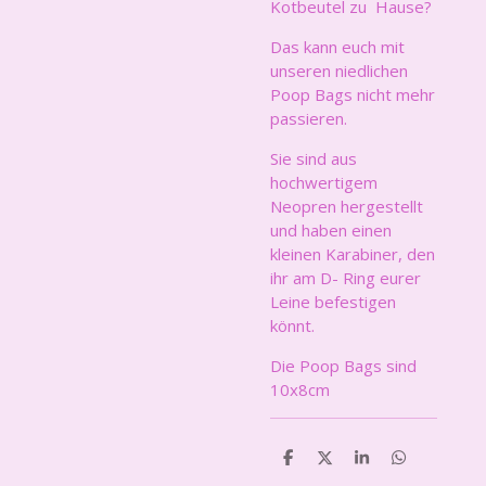
Kotbeutel zu Hause?
Das kann euch mit
unseren niedlichen
Poop Bags nicht mehr
passieren.
Sie sind aus
hochwertigem
Neopren hergestellt
und haben einen
kleinen Karabiner, den
ihr am D- Ring eurer
Leine befestigen
könnt.
Die Poop Bags sind
10x8cm
T
T
T
T
e
e
e
e